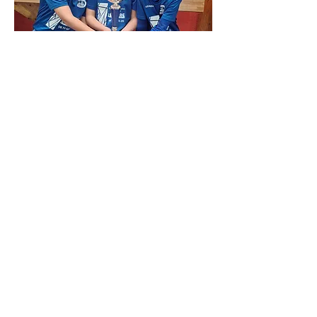
Formulaire d'abonnement
Envoyer
Rue de l'Iroise, 29810 Lampaul-Plouarzel,