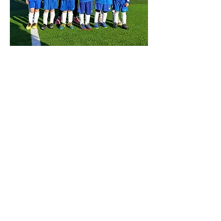
Formulaire d'abonnement
Envoyer
Rue de l'Iroise, 29810 Lampaul-Plouarzel,
France